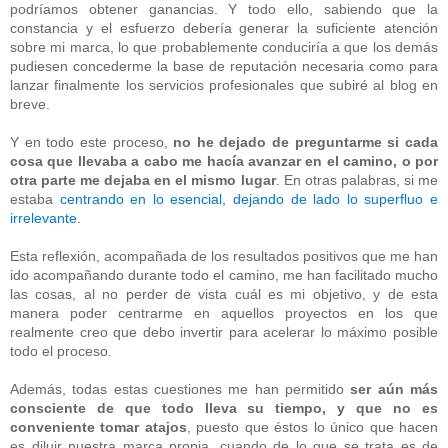
podríamos obtener ganancias. Y todo ello, sabiendo que la
constancia y el esfuerzo debería generar la suficiente atención
sobre mi marca, lo que probablemente conduciría a que los demás
pudiesen concederme la base de reputación necesaria como para
lanzar finalmente los servicios profesionales que subiré al blog en
breve.
Y en todo este proceso,
no he dejado de preguntarme si cada
cosa que llevaba a cabo me hacía avanzar en el camino, o por
otra parte me dejaba en el mismo lugar
. En otras palabras, si me
estaba
centrando en lo esencial, dejando de lado lo superfluo e
irrelevante
.
Esta reflexión, acompañada de los resultados positivos que me han
ido acompañando durante todo el camino, me han facilitado mucho
las cosas, al no perder de vista cuál es mi objetivo, y de esta
manera poder centrarme en aquellos proyectos en los que
realmente creo que debo invertir para acelerar lo máximo posible
todo el proceso.
Además, todas estas cuestiones me han permitido
ser aún más
consciente de que todo lleva su tiempo, y que no es
conveniente tomar atajos
, puesto que éstos lo único que hacen
es diluir nuestra marca propia, cuando de lo que se trata es de