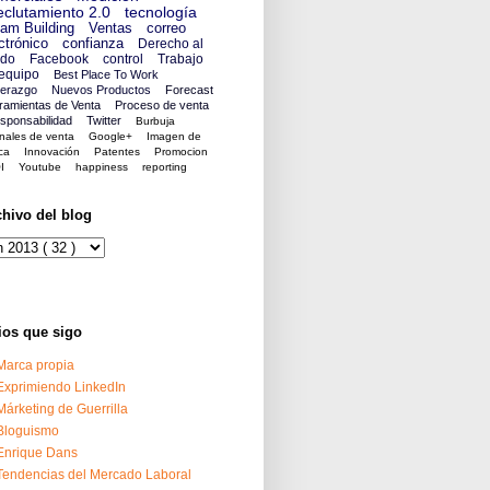
clutamiento 2.0
tecnología
am Building
Ventas
correo
ctrónico
confianza
Derecho al
ido
Facebook
control
Trabajo
equipo
Best Place To Work
derazgo
Nuevos Productos
Forecast
ramientas de Venta
Proceso de venta
sponsabilidad
Twitter
Burbuja
nales de venta
Google+
Imagen de
ca
Innovación
Patentes
Promocion
I
Youtube
happiness
reporting
chivo del blog
ios que sigo
Marca propia
Exprimiendo LinkedIn
Márketing de Guerrilla
Bloguismo
Enrique Dans
Tendencias del Mercado Laboral