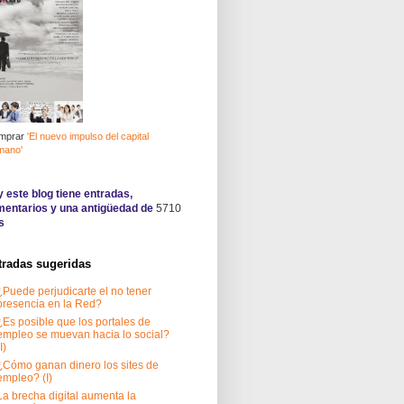
mprar
'El nuevo impulso del capital
mano'
 este blog tiene
entradas,
entarios y una antigüedad de
5710
s
tradas sugeridas
¿Puede perjudicarte el no tener
presencia en la Red?
¿Es posible que los portales de
empleo se muevan hacia lo social?
I)
¿Cómo ganan dinero los sites de
empleo? (I)
La brecha digital aumenta la