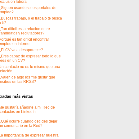
exclusión laboral
¿Siguen usándose los portales de
empleo?
¿Buscas trabajo, o el trabajo te busca
a ti?
¿Tan difícil es la relación entre
candidatos y reclutadores?
Porqué es tan difícil encontrar
empleo en Internet
¿El CV va a desaparecer?
¿Eres capaz de expresar todo lo que
eres en un CV?
Un contacto no es lo mismo que una
relación
¿Valen de algo los 'me gusta' que
recibes en las RRSS?
tradas más vistas
Me gustaría añadirte a mi Red de
contactos en LinkedIn
¿Qué ocurre cuando decides dejar
un comentario en la Red?
La importancia de expresar nuestra