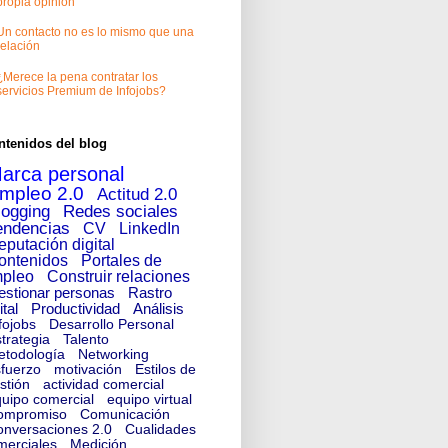
propia opinión
Un contacto no es lo mismo que una
relación
¿Merece la pena contratar los
servicios Premium de Infojobs?
ntenidos del blog
arca personal
mpleo 2.0
Actitud 2.0
logging
Redes sociales
endencias
CV
LinkedIn
eputación digital
ontenidos
Portales de
pleo
Construir relaciones
estionar personas
Rastro
ital
Productividad
Análisis
fojobs
Desarrollo Personal
trategia
Talento
etodología
Networking
fuerzo
motivación
Estilos de
stión
actividad comercial
uipo comercial
equipo virtual
ompromiso
Comunicación
nversaciones 2.0
Cualidades
merciales
Medición