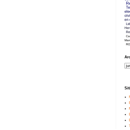
Re
Te
ele
olv
en 
Li
Her
Re
Ca
Mar
RO
Ar
Sit