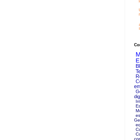
Co
M
E
B
T
R
C
em
G
dig
In
Es
M
es
Ge
eq
C
Co
co