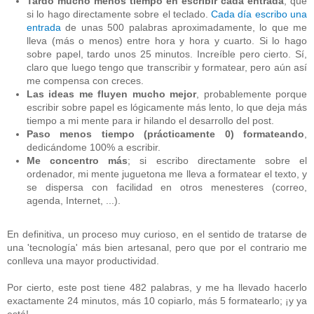
Tardo mucho menos tiempo en escribir cada entrada
, que
si lo hago directamente sobre el teclado.
Cada día escribo una
entrada
de unas 500 palabras aproximadamente, lo que me
lleva (más o menos) entre hora y hora y cuarto. Si lo hago
sobre papel, tardo unos 25 minutos. Increíble pero cierto. Sí,
claro que luego tengo que transcribir y formatear, pero aún así
me compensa con creces.
Las ideas me fluyen mucho mejor
, probablemente porque
escribir sobre papel es lógicamente más lento, lo que deja más
tiempo a mi mente para ir hilando el desarrollo del post.
Paso menos tiempo (prácticamente 0) formateando
,
dedicándome 100% a escribir.
Me concentro más
; si escribo directamente sobre el
ordenador, mi mente juguetona me lleva a formatear el texto, y
se dispersa con facilidad en otros menesteres (correo,
agenda, Internet, ...).
En definitiva, un proceso muy curioso, en el sentido de tratarse de
una 'tecnología' más bien artesanal, pero que por el contrario me
conlleva una mayor productividad.
Por cierto, este post tiene 482 palabras, y me ha llevado hacerlo
exactamente 24 minutos, más 10 copiarlo, más 5 formatearlo; ¡y ya