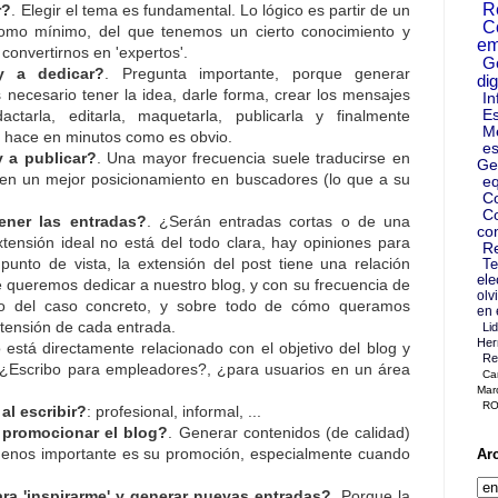
R
r?
. Elegir el tema es fundamental. Lo lógico es partir de un
C
mo mínimo, del que tenemos un cierto conocimiento y
em
onvertirnos en 'expertos'.
G
y a dedicar?
. Pregunta importante, porque generar
dig
s necesario tener la idea, darle forma, crear los mensajes
In
Es
edactarla, editarla, maquetarla, publicarla y finalmente
M
e hace en minutos como es obvio.
es
 a publicar?
. Una mayor frecuencia suele traducirse en
Ge
y en un mejor posicionamiento en buscadores (lo que a su
eq
C
Co
ener las entradas?
. ¿Serán entradas cortas o de una
co
tensión ideal no está del todo clara, hay opiniones para
Re
Te
punto de vista, la extensión del post tiene una relación
ele
le queremos dedicar a nuestro blog, y con su frecuencia de
olv
do del caso concreto, y sobre todo de cómo queramos
en 
xtensión de cada entrada.
Li
Her
o está directamente relacionado con el objetivo del blog y
Re
 ¿Escribo para empleadores?, ¿para usuarios en un área
Ca
Mar
RO
al escribir?
: profesional, informal, ...
 promocionar el blog?
. Generar contenidos (de calidad)
Ar
menos importante es su promoción, especialmente cuando
ra 'inspirarme' y generar nuevas entradas?
. Porque la