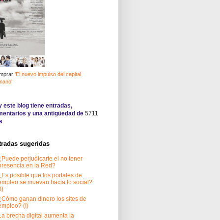
mprar
'El nuevo impulso del capital
mano'
 este blog tiene
entradas,
entarios y una antigüedad de
5711
s
tradas sugeridas
¿Puede perjudicarte el no tener
presencia en la Red?
¿Es posible que los portales de
empleo se muevan hacia lo social?
I)
¿Cómo ganan dinero los sites de
empleo? (I)
La brecha digital aumenta la