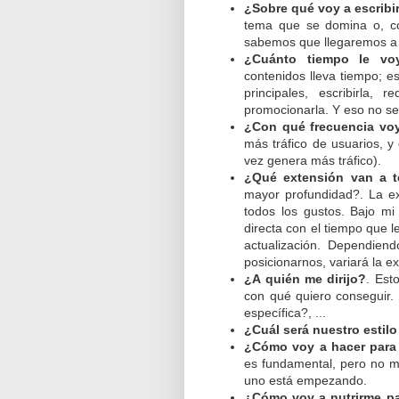
¿Sobre qué voy a escribi
tema que se domina o, co
sabemos que llegaremos a c
¿Cuánto tiempo le vo
contenidos lleva tiempo; e
principales, escribirla, r
promocionarla. Y eso no s
¿Con qué frecuencia voy
más tráfico de usuarios, 
vez genera más tráfico).
¿Qué extensión van a t
mayor profundidad?. La ex
todos los gustos. Bajo mi 
directa con el tiempo que 
actualización. Dependien
posicionarnos, variará la e
¿A quién me dirijo?
. Est
con qué quiero conseguir.
específica?, ...
¿Cuál será nuestro estilo 
¿Cómo voy a hacer para
es fundamental, pero no 
uno está empezando.
¿Cómo voy a nutrirme pa