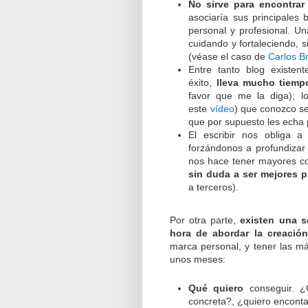
No sirve para encontrar
asociaría sus principales
personal y profesional. U
cuidando y fortaleciendo, 
(véase el caso de
Carlos B
Entre tanto blog existen
éxito,
lleva mucho tiemp
favor que me la diga); l
este
vídeo
) que conozco se
que por supuesto les echa 
El escribir nos obliga a
forzándonos a profundizar e
nos hace tener mayores c
sin duda a ser mejores p
a terceros).
Por otra parte,
existen una s
hora de abordar la creació
marca personal, y tener las m
unos meses:
Qué quiero
conseguir. ¿
concreta?, ¿quiero enconta