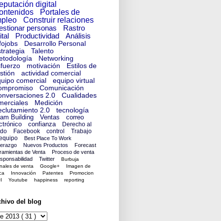
eputación digital
ontenidos
Portales de
pleo
Construir relaciones
estionar personas
Rastro
ital
Productividad
Análisis
fojobs
Desarrollo Personal
trategia
Talento
etodología
Networking
fuerzo
motivación
Estilos de
stión
actividad comercial
uipo comercial
equipo virtual
ompromiso
Comunicación
nversaciones 2.0
Cualidades
merciales
Medición
clutamiento 2.0
tecnología
am Building
Ventas
correo
ctrónico
confianza
Derecho al
ido
Facebook
control
Trabajo
equipo
Best Place To Work
derazgo
Nuevos Productos
Forecast
ramientas de Venta
Proceso de venta
sponsabilidad
Twitter
Burbuja
nales de venta
Google+
Imagen de
ca
Innovación
Patentes
Promocion
I
Youtube
happiness
reporting
chivo del blog