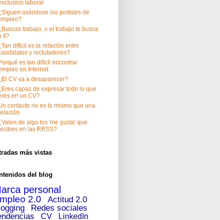
exclusión laboral
¿Siguen usándose los portales de
empleo?
¿Buscas trabajo, o el trabajo te busca
a ti?
¿Tan difícil es la relación entre
candidatos y reclutadores?
Porqué es tan difícil encontrar
empleo en Internet
¿El CV va a desaparecer?
¿Eres capaz de expresar todo lo que
eres en un CV?
Un contacto no es lo mismo que una
relación
¿Valen de algo los 'me gusta' que
recibes en las RRSS?
tradas más vistas
ntenidos del blog
arca personal
mpleo 2.0
Actitud 2.0
logging
Redes sociales
endencias
CV
LinkedIn