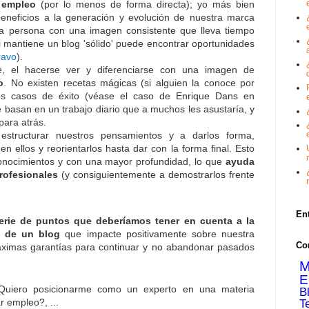
 empleo
(por lo menos de forma directa); yo más bien
 beneficios a la generación y evolución de nuestra marca
na persona con una imagen consistente que lleva tiempo
si mantiene un blog 'sólido' puede encontrar oportunidades
ravo
).
te, el hacerse ver y diferenciarse con una imagen de
o
. No existen recetas mágicas (si alguien la conoce por
os casos de éxito (véase el caso de Enrique Dans en
 basan en un trabajo diario que a muchos les asustaría, y
para atrás.
 estructurar nuestros pensamientos y a darlos forma,
n ellos y reorientarlos hasta dar con la forma final. Esto
onocimientos y con una mayor profundidad, lo que
ayuda
rofesionales
(y consiguientemente a demostrarlos frente
En
erie de puntos que deberíamos tener en cuenta a la
n de un blog
que impacte positivamente sobre nuestra
Co
áximas garantías para continuar y no abandonar pasados
M
E
Quiero posicionarme como un experto en una materia
B
T
r empleo?, ...