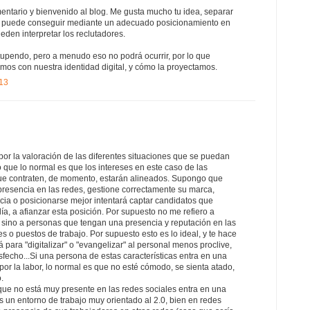
mentario y bienvenido al blog. Me gusta mucho tu idea, separar
s puede conseguir mediante un adecuado posicionamiento en
ueden interpretar los reclutadores.
tupendo, pero a menudo eso no podrá ocurrir, por lo que
os con nuestra identidad digital, y cómo la proyectamos.
013
or la valoración de las diferentes situaciones que se puedan
o que lo normal es que los intereses en este caso de las
que contraten, de momento, estarán alineados. Supongo que
resencia en las redes, gestione correctamente su marca,
cia o posicionarse mejor intentará captar candidatos que
ía, a afianzar esta posición. Por supuesto no me refiero a
sino a personas que tengan una presencia y reputación en las
s o puestos de trabajo. Por supuesto esto es lo ideal, y te hace
 para "digitalizar" o "evangelizar" al personal menos proclive,
sfecho...Si una persona de estas características entra en una
or la labor, lo normal es que no esté cómodo, se sienta atado,
.
 que no está muy presente en las redes sociales entra en una
 un entorno de trabajo muy orientado al 2.0, bien en redes