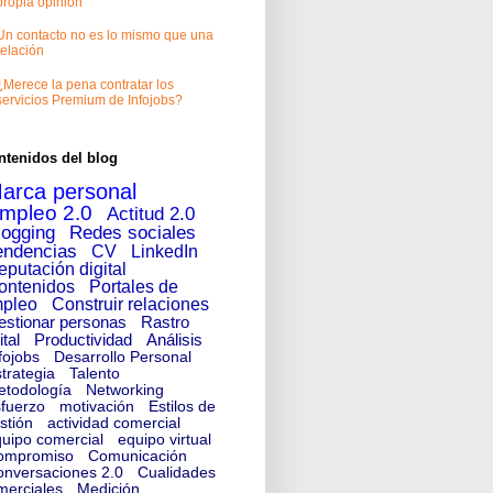
propia opinión
Un contacto no es lo mismo que una
relación
¿Merece la pena contratar los
servicios Premium de Infojobs?
ntenidos del blog
arca personal
mpleo 2.0
Actitud 2.0
logging
Redes sociales
endencias
CV
LinkedIn
eputación digital
ontenidos
Portales de
pleo
Construir relaciones
estionar personas
Rastro
ital
Productividad
Análisis
fojobs
Desarrollo Personal
trategia
Talento
etodología
Networking
fuerzo
motivación
Estilos de
stión
actividad comercial
uipo comercial
equipo virtual
ompromiso
Comunicación
nversaciones 2.0
Cualidades
merciales
Medición