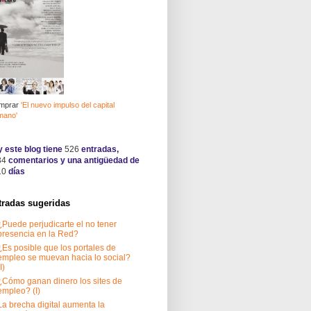
mprar
'El nuevo impulso del capital
mano'
 este blog tiene
526
entradas,
34
comentarios y una antigüedad de
10
días
tradas sugeridas
¿Puede perjudicarte el no tener
presencia en la Red?
¿Es posible que los portales de
empleo se muevan hacia lo social?
I)
¿Cómo ganan dinero los sites de
empleo? (I)
La brecha digital aumenta la