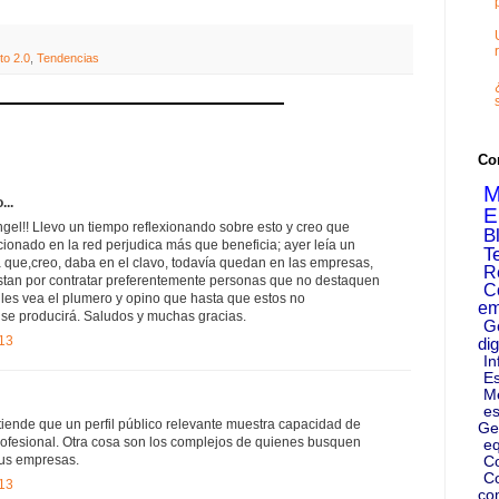
to 2.0
,
Tendencias
Co
M
...
E
gel!! Llevo un tiempo reflexionando sobre esto y creo que
B
cionado en la red perjudica más que beneficia; ayer leía un
T
a que,creo, daba en el clavo, todavía quedan en las empresas,
R
stan por contratar preferentemente personas que no destaquen
C
 les vea el plumero y opino que hasta que estos no
em
se producirá. Saludos y muchas gracias.
G
013
dig
In
Es
M
es
tiende que un perfil público relevante muestra capacidad de
Ge
ofesional. Otra cosa son los complejos de quienes busquen
eq
sus empresas.
C
Co
013
co