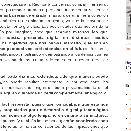
conectadas a la Red: para conversar, compartir, enseñar,
eo, posicionar su marca personal, incrementar su red de
apenas barreras de entrada, más allá de una mera conexión
 económico no es ningún problema, ya que la mayoría de
olutamente gratuitos. Las posibilidades que nos brinda la
ún por imaginar, hace que
seamos muchos los que
e nuestra presencia digital en distintos medios
 los objetivos que nos hemos marcado, que son en
Co
res perspectivas profesionales en el futuro
. Por tanto,
hu
estacando', mostrando y demostrando a los demás cuál es
y posicionándonos como referentes en nuestra área de
Hoy
14
57
lidad cada día más extendida, ¿de qué manera puede
¿les puede resultar interesante, o por otra parte les
En
ar a personas que tengan un buen posicionamiento en el
e a alguien que tenga un perfil completamente 'analógico'?.
 fácil respuesta, puesto que
los cambios que estamos
y propiciados por un desarrollo digital y tecnológico
(
en un momento algo temprano en cuanto a su madurez
.
empresas (y también las personas)
están acogiendo esos
istencias
, al no ser conscientes de las implicaciones que