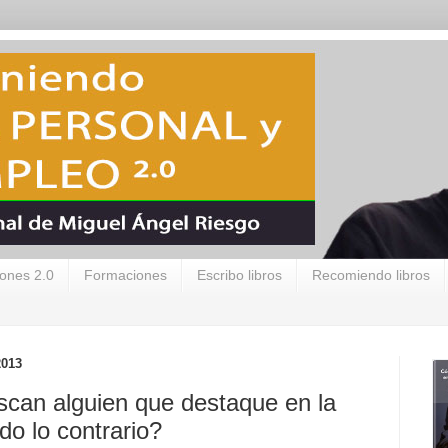
ones 2.0
Formaciones
Escribo libros
Recomiendo libros
2013
can alguien que destaque en la
do lo contrario?