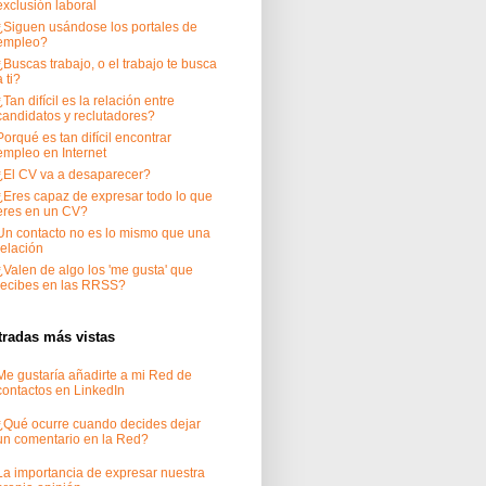
exclusión laboral
¿Siguen usándose los portales de
empleo?
¿Buscas trabajo, o el trabajo te busca
a ti?
¿Tan difícil es la relación entre
candidatos y reclutadores?
Porqué es tan difícil encontrar
empleo en Internet
¿El CV va a desaparecer?
¿Eres capaz de expresar todo lo que
eres en un CV?
Un contacto no es lo mismo que una
relación
¿Valen de algo los 'me gusta' que
recibes en las RRSS?
tradas más vistas
Me gustaría añadirte a mi Red de
contactos en LinkedIn
¿Qué ocurre cuando decides dejar
un comentario en la Red?
La importancia de expresar nuestra