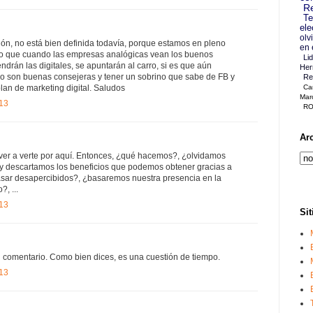
Re
Te
ele
olv
ón, no está bien definida todavía, porque estamos en pleno
en 
so que cuando las empresas analógicas vean los buenos
Li
ndrán las digitales, se apuntarán al carro, si es que aún
Her
 no son buenas consejeras y tener un sobrino que sabe de FB y
Re
lan de marketing digital. Saludos
Ca
Mar
013
RO
Ar
ver a verte por aquí. Entonces, ¿qué hacemos?, ¿olvidamos
y descartamos los beneficios que podemos obtener gracias a
asar desapercibidos?, ¿basaremos nuestra presencia en la
, ...
013
Sit
u comentario. Como bien dices, es una cuestión de tiempo.
013