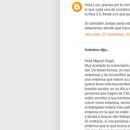
Hola Luis, gracias por tu co
lo que cada uno de nosotro
la Red 2.0, frente a lo que p
Si coinciden ambas sería es
deberemos decidir qué hacem
miércoles, 27 noviembre, 2
Anónimo dijo...
Hola Miguel Ángel,
Muy acertado tu comentario p
dar. De todas formas, yo cre
empresas y de los perfiles 
una empresa que valore su p
quiera tener más trascenden
puedan ayudar, en su día a d
personas que hagan de CM, 
redes acordes a sus funcione
crecer como empresa, servirá
el trabajador estará más sati
empresa en la que no están p
y tienda a buscar otro trabajo
Al contrario, si una persona
empresa que lo que busca es