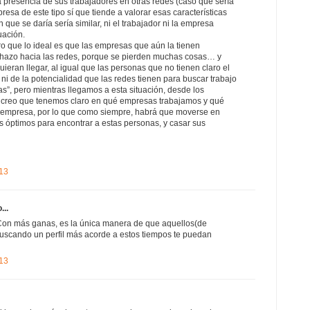
a presencia de sus trabajadores en otras redes (caso que sería
sa de este tipo sí que tiende a valorar esas características
n que se daría sería similar, ni el trabajador ni la empresa
uación.
o que lo ideal es que las empresas que aún la tienen
chazo hacia las redes, porque se pierden muchas cosas… y
ieran llegar, al igual que las personas que no tienen claro el
i de la potencialidad que las redes tienen para buscar trabajo
as”, pero mientras llegamos a esta situación, desde los
 creo que tenemos claro en qué empresas trabajamos y qué
a empresa, por lo que como siempre, habrá que moverse en
s óptimos para encontrar a estas personas, y casar sus
013
...
! Con más ganas, es la única manera de que aquellos(de
scando un perfil más acorde a estos tiempos te puedan
013