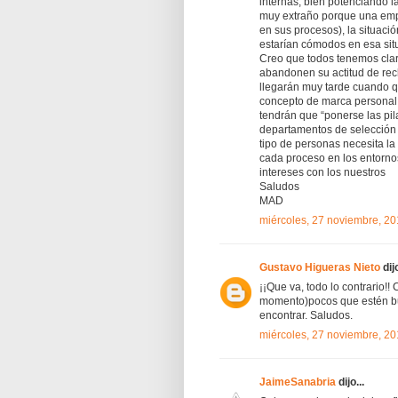
internas, bien potenciando l
muy extraño porque una empre
en sus procesos), la situació
estarían cómodos en esa sit
Creo que todos tenemos clar
abandonen su actitud de re
llegarán muy tarde cuando qu
concepto de marca personal n
tendrán que “ponerse las pil
departamentos de selección
tipo de personas necesita l
cada proceso en los entorno
intereses con los nuestros
Saludos
MAD
miércoles, 27 noviembre, 2
Gustavo Higueras Nieto
dijo
¡¡Que va, todo lo contrario!
momento)pocos que estén bu
encontrar. Saludos.
miércoles, 27 noviembre, 2
JaimeSanabria
dijo...