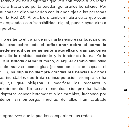
 todavía existen empresas que ven con recelo a las redes
o claro hasta qué punto pueden generarles beneficios. Por
 muchas de ellas no verían con buenos ojos a las personas
 en la Red 2.0, Ahora bien, también habrá otras que sean
 empleados con 'sensibilidad' digital, puede ayudarles a
rporativa.
 no es tanto el tratar de intuir si las empresas buscan o no
ital, sino sobre todo el
reflexionar sobre el cómo la
puede perjudicar seriamente a aquellas organizaciones
 alto la realidad existente y la tendencia futura. Yo lo
En la historia del ser humano, cualquier cambio disruptivo
lo de nuevas tecnologías (pienso en lo que supuso el
rnet, ...), ha supuesto siempre grandes resistencias a dichos
jas indudables que traía su incorporación, siempre se ha
tal, ya que obligaba a modificar los procesos y
anteriormente. En esos momentos, siempre ha habido
En
daptarse convenientemente a los cambios, luchando por
nterior; sin embargo, muchas de ellas han acabado
te agradezco que la puedas compartir en tus redes.