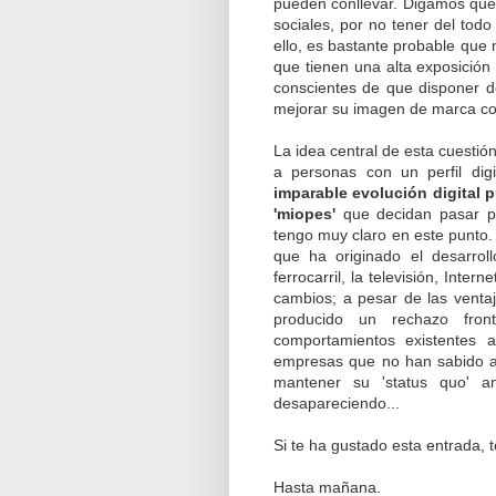
pueden conllevar. Digamos que
sociales, por no tener del tod
ello, es bastante probable que
que tienen una alta exposición
conscientes de que disponer de
mejorar su imagen de marca co
La idea central de esta cuestión
a personas con un perfil dig
imparable evolución digital 
'miopes'
que decidan pasar por
tengo muy claro en este punto. 
que ha originado el desarrol
ferrocarril, la televisión, Inte
cambios; a pesar de las venta
producido un rechazo fron
comportamientos existentes 
empresas que no han sabido a
mantener su 'status quo' a
desapareciendo...
Si te ha gustado esta entrada, 
Hasta mañana.