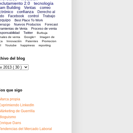
clutamiento 2.0
tecnología
am Building
Ventas
correo
ctrónico
confianza
Derecho al
ido
Facebook
control
Trabajo
equipo
Best Place To Work
derazgo
Nuevos Productos
Forecast
ramientas de Venta
Proceso de venta
sponsabilidad
Twitter
Burbuja
nales de venta
Google+
Imagen de
ca
Innovación
Patentes
Promocion
I
Youtube
happiness
reporting
chivo del blog
ios que sigo
Marca propia
Exprimiendo LinkedIn
Márketing de Guerrilla
Bloguismo
Enrique Dans
Tendencias del Mercado Laboral