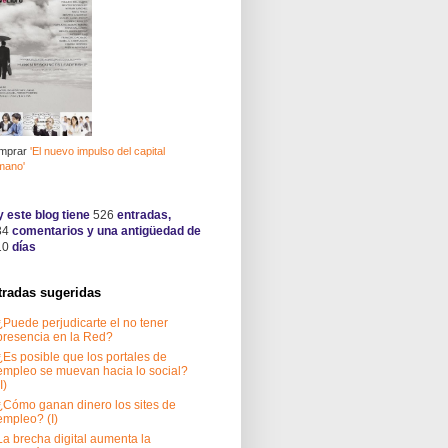
mprar
'El nuevo impulso del capital
mano'
 este blog tiene
526
entradas,
34
comentarios y una antigüedad de
10
días
tradas sugeridas
¿Puede perjudicarte el no tener
presencia en la Red?
¿Es posible que los portales de
empleo se muevan hacia lo social?
I)
¿Cómo ganan dinero los sites de
empleo? (I)
La brecha digital aumenta la