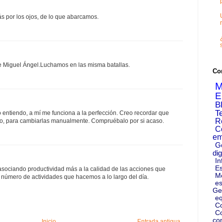
s por los ojos, de lo que abarcamos.
 Miguel Ángel.Luchamos en las misma batallas.
Co
M
E
B
T
 entiendo, a mí me funciona a la perfección. Creo recordar que
R
po, para cambiarlas manualmente. Compruébalo por si acaso.
C
em
G
dig
In
Es
sociando productividad más a la calidad de las acciones que
M
 número de actividades que hacemos a lo largo del día.
es
Ge
eq
C
Co
co
Inicio
Entrada antigua