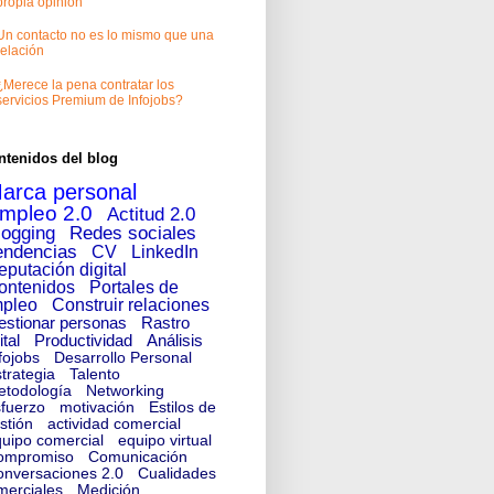
propia opinión
Un contacto no es lo mismo que una
relación
¿Merece la pena contratar los
servicios Premium de Infojobs?
ntenidos del blog
arca personal
mpleo 2.0
Actitud 2.0
logging
Redes sociales
endencias
CV
LinkedIn
eputación digital
ontenidos
Portales de
pleo
Construir relaciones
estionar personas
Rastro
ital
Productividad
Análisis
fojobs
Desarrollo Personal
trategia
Talento
etodología
Networking
fuerzo
motivación
Estilos de
stión
actividad comercial
uipo comercial
equipo virtual
ompromiso
Comunicación
nversaciones 2.0
Cualidades
merciales
Medición