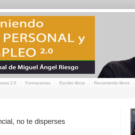
ones 2.0
Formaciones
Escribo libros
Recomiendo libros
cial, no te disperses