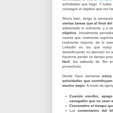
actividades que hago. Y todas 
conseguir el objetivo que me h
Ahora bien, tengo la sensac
ciertas tareas que al final de
adelantado lo suficiente, y a 
objetivo
. Inicialmente pensab
cuenta que realmente suponía
realmente importa, de lo ese
LinkedIn en los que estoy s
desenfocando mi atención en a
hacerme perder un tiempo pre
fácil
; iba saltando de 'flor
provechoso.
Desde hace semanas
estoy
actividades que contribuyen
mucho mejor
. A modo de ejemp
Cuando escribo, apago 
navegador que no sean e
Cronometro el tiempo que
Los
comentarios del b