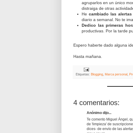
agruparlos en un único mom
distraiga de otras activida
He
cambiado las alerta
diario a semanal. No te im
Dedico las primeras hor
productivas. Por la tarde p
Espero haberte dado alguna ide
Hasta mañana.
Etiquetas:
Blogging
,
Marca personal
,
Pr
4 comentarios:
Anónimo dijo...
Te comento Miguel Ángel, qu
de 'limpieza' de suscripcion
dices- de envío de las alert