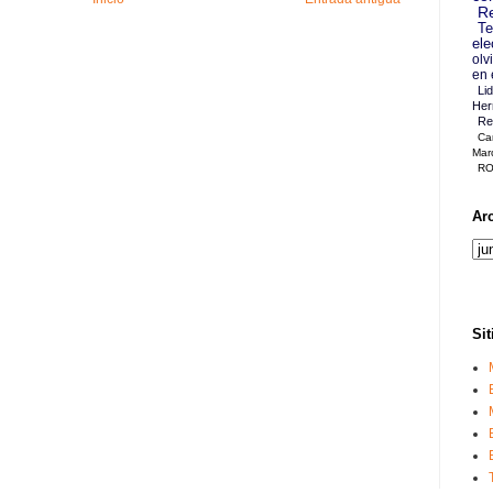
Re
Te
ele
olv
en 
Li
Her
Re
Ca
Mar
RO
Ar
Sit