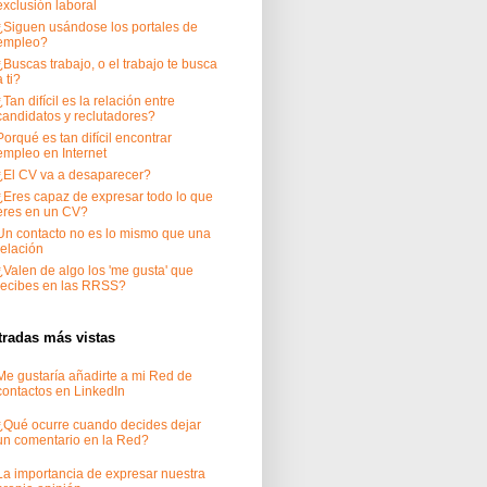
exclusión laboral
¿Siguen usándose los portales de
empleo?
¿Buscas trabajo, o el trabajo te busca
a ti?
¿Tan difícil es la relación entre
candidatos y reclutadores?
Porqué es tan difícil encontrar
empleo en Internet
¿El CV va a desaparecer?
¿Eres capaz de expresar todo lo que
eres en un CV?
Un contacto no es lo mismo que una
relación
¿Valen de algo los 'me gusta' que
recibes en las RRSS?
tradas más vistas
Me gustaría añadirte a mi Red de
contactos en LinkedIn
¿Qué ocurre cuando decides dejar
un comentario en la Red?
La importancia de expresar nuestra