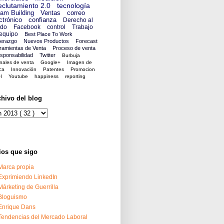
clutamiento 2.0
tecnología
am Building
Ventas
correo
ctrónico
confianza
Derecho al
ido
Facebook
control
Trabajo
equipo
Best Place To Work
derazgo
Nuevos Productos
Forecast
ramientas de Venta
Proceso de venta
sponsabilidad
Twitter
Burbuja
nales de venta
Google+
Imagen de
ca
Innovación
Patentes
Promocion
I
Youtube
happiness
reporting
chivo del blog
ios que sigo
Marca propia
Exprimiendo LinkedIn
Márketing de Guerrilla
Bloguismo
Enrique Dans
Tendencias del Mercado Laboral