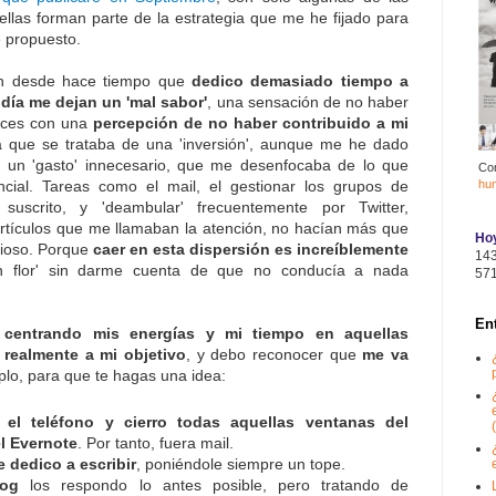
ellas forman parte de la estrategia que me he fijado para
e propuesto.
ión desde hace tiempo que
dedico demasiado tiempo a
l día me dejan un 'mal sabor'
, una sensación de no haber
veces con una
percepción de no haber contribuido a mi
a que se trataba de una 'inversión', aunque me he dado
 un 'gasto' innecesario, que me desenfocaba de lo que
Co
hu
ncial. Tareas como el mail, el gestionar los grupos de
uscrito, y 'deambular' frecuentemente por Twitter,
rtículos que me llamaban la atención, no hacían más que
Hoy
cioso. Porque
caer en esta dispersión es increíblemente
14
 en flor' sin darme cuenta de que no conducía a nada
57
En
 centrando mis energías y mi tiempo en aquellas
 realmente a mi objetivo
, y debo reconocer que
me va
lo, para que te hagas una idea:
el teléfono y cierro todas aquellas ventanas del
(
l Evernote
. Por tanto, fuera mail.
 dedico a escribir
, poniéndole siempre un tope.
log
los respondo lo antes posible, pero tratando de