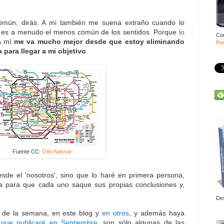
común, dirás. A mi también me suena extraño cuando lo
n es a menudo el menos común de los sentidos. Porque
lo
Co
A mí
me va mucho mejor desde que estoy eliminando
Per
para llegar a mi objetivo
.
Fuente CC:
Otto Nassar
esde el 'nosotros', sino que lo haré en primera persona,
ia para que cada uno saque sus propias conclusiones y,
De
s de la semana, en este blog y
en otros
, y además haya
ro que publicaré en Septiembre
, son sólo algunas de las