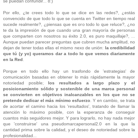
se puedan confundir... 8:)
Por ello, ¿te crees todo lo que se dice en las redes?, ¿estás
convencido de que todo lo que se cuenta en Twitter en tiempo real
sucede realmente?, ¿piensas que es oro todo lo que reluce?, ¿no
te da la impresión de que cuando una gran mayoría de personas
que comparten con nosotros su éxito 2.0, es puro maquillaje?, ...
Aunque puedan parecer preguntas que cubren mucha amplitud, no
dejan de tener todas ellas el mismo nexo de unión:
la credibilidad
que tú (y yo) queramos dar a todo lo que vemos diariamente
en la Red
.
Porque en todo ello hay un trasfondo de 'estrategias' de
comunicación basadas en obtener lo más rápidamente la mayor
notoriedad posible;
los resultados a largo plazo y el
posicionamiento sólido y sostenible de una marca personal
se convierten en objetivos inalcanzables en los que no se
pretende dedicar el más mínimo esfuerzo
. Y en cambio, se trata
de acortar el camino hacia los 'resultados', tratando de llamar la
atención lo máximo posible, con la esperanza de conseguir
cuantos más seguidores mejor. Y para lograrlo, no hay nada mejor
que 'construirse' una pseudomarcapersonal2.0 en la que la
cantidad prima sobre la calidad, y el deseo de notoriedad sobre la
profesionalidad...