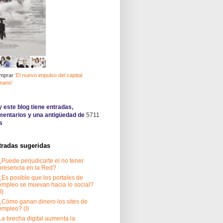
mprar
'El nuevo impulso del capital
mano'
 este blog tiene
entradas,
entarios y una antigüedad de
5711
s
tradas sugeridas
¿Puede perjudicarte el no tener
presencia en la Red?
¿Es posible que los portales de
empleo se muevan hacia lo social?
I)
¿Cómo ganan dinero los sites de
empleo? (I)
La brecha digital aumenta la