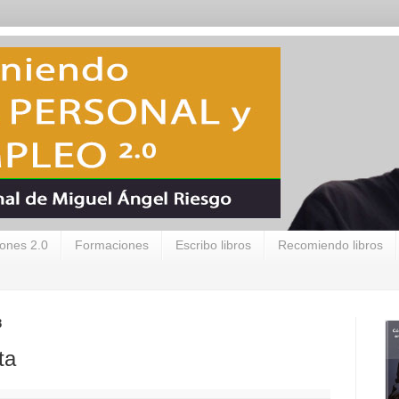
ones 2.0
Formaciones
Escribo libros
Recomiendo libros
3
ta