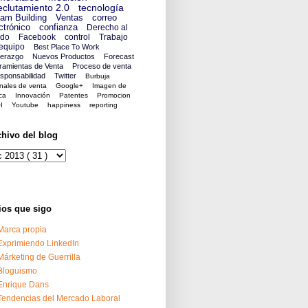
clutamiento 2.0
tecnología
am Building
Ventas
correo
ctrónico
confianza
Derecho al
ido
Facebook
control
Trabajo
equipo
Best Place To Work
derazgo
Nuevos Productos
Forecast
ramientas de Venta
Proceso de venta
sponsabilidad
Twitter
Burbuja
nales de venta
Google+
Imagen de
ca
Innovación
Patentes
Promocion
I
Youtube
happiness
reporting
chivo del blog
ios que sigo
Marca propia
Exprimiendo LinkedIn
Márketing de Guerrilla
Bloguismo
Enrique Dans
Tendencias del Mercado Laboral