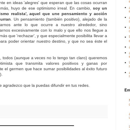
nte en ideas 'alegres' que esperan que las cosas ocurran
 más, huyo de ese optimismo irreal. En cambio,
soy un
ismo realista', aquel que une pensamiento y acción
urran
. Un pensamiento (también positivo), alejado de la
darnos ante lo que ocurre a nuestro alrededor, sino
rnos excesivamente con lo malo y que ello nos llegue a
 más que 'rechazar', y que especialmente posibilita llevar a
ara poder orientar nuestro destino, y que no sea éste el
e, todos (aunque a veces no lo tengo tan claro) queremos
imista que transmita valores positivos y ganas por
e el germen que hace sumar posibilidades al éxito futuro
).
te agradezco que la puedas difundir en tus redes.
En