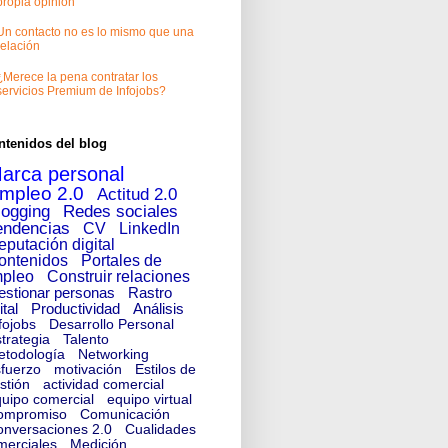
propia opinión
Un contacto no es lo mismo que una
relación
¿Merece la pena contratar los
servicios Premium de Infojobs?
ntenidos del blog
arca personal
mpleo 2.0
Actitud 2.0
logging
Redes sociales
endencias
CV
LinkedIn
eputación digital
ontenidos
Portales de
pleo
Construir relaciones
estionar personas
Rastro
ital
Productividad
Análisis
fojobs
Desarrollo Personal
trategia
Talento
etodología
Networking
fuerzo
motivación
Estilos de
stión
actividad comercial
uipo comercial
equipo virtual
ompromiso
Comunicación
nversaciones 2.0
Cualidades
merciales
Medición