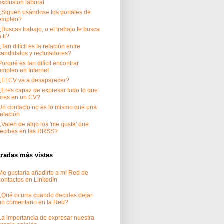
exclusión laboral
¿Siguen usándose los portales de
empleo?
¿Buscas trabajo, o el trabajo te busca
a ti?
¿Tan difícil es la relación entre
candidatos y reclutadores?
Porqué es tan difícil encontrar
empleo en Internet
¿El CV va a desaparecer?
¿Eres capaz de expresar todo lo que
eres en un CV?
Un contacto no es lo mismo que una
relación
¿Valen de algo los 'me gusta' que
recibes en las RRSS?
tradas más vistas
Me gustaría añadirte a mi Red de
contactos en LinkedIn
¿Qué ocurre cuando decides dejar
un comentario en la Red?
La importancia de expresar nuestra