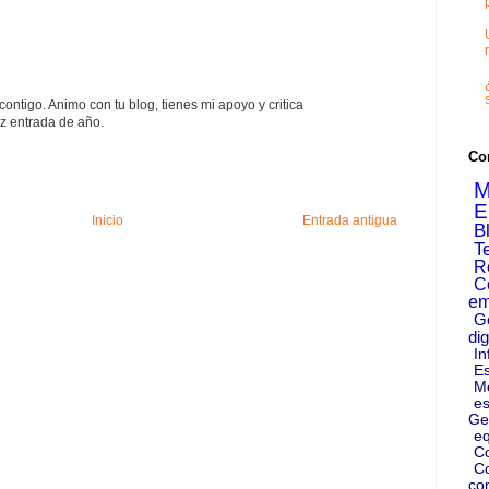
tigo. Animo con tu blog, tienes mi apoyo y critica
iz entrada de año.
Co
M
E
Inicio
Entrada antigua
B
T
R
C
em
G
dig
In
Es
M
es
Ge
eq
C
Co
co