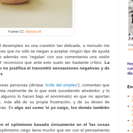
Fuente CC:
Bárbara M.
Co
el desempleo es una cuestión tan delicada, a menudo me
hu
vas que no sólo se niegan a aceptar ningún tipo de ayuda
que además nos 'regalan' con sus comentarios una visión
. Y reconozco que ante esto suelo ser bastante crítico.
La
Hoy
 no justifica el transmitir sensaciones negativas y de
com
día
es
.
esas personas (diríase '
trolls del empleo
'), comentan que
En
enta realmente de lo que está sucediendo alrededor; y lo
algunos lo hacen bajo el anonimato) es que no aportan
, más allá de su propia frustración, y de su deseo de
emás. Es
algo así como 'si yo caigo, los demás también
(
en el optimismo basado únicamente en el 'las cosas
 optimismo ciego tiene mucho que ver con el pensamiento