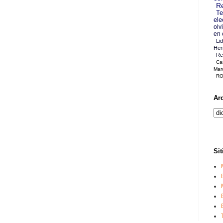
Re
Te
ele
olv
en 
Li
Her
Re
Ca
Mar
RO
Ar
Sit