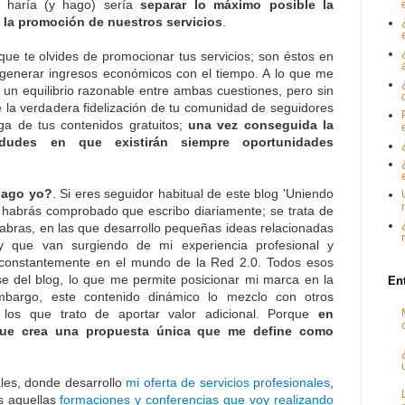
e haría (y hago) sería
separar lo máximo posible la
 la promoción de nuestros servicios
.
que te olvides de promocionar tus servicios; son éstos en
án generar ingresos económicos con el tiempo. A lo que me
 un equilibrio razonable entre ambas cuestiones, pero sin
 la verdadera fidelización de tu comunidad de seguidores
ega de tus contenidos gratuitos;
una vez conseguida la
 dudes en que existirán siempre oportunidades
hago yo?
. Si eres seguidor habitual de este blog 'Uniendo
 habrás comprobado que escribo diariamente; se trata de
abras, en las que desarrollo pequeñas ideas relacionadas
 y que van surgiendo de mi experiencia profesional y
 constantemente en el mundo de la Red 2.0. Todos esos
se del blog, lo que me permite posicionar mi marca en la
En
bargo, este contenido dinámico lo mezclo con otros
 los que trato de aportar valor adicional. Porque
en
 que crea una propuesta única que me define como
les, donde desarrollo
mi oferta de servicios profesionales
,
as aquellas
formaciones y conferencias que voy realizando