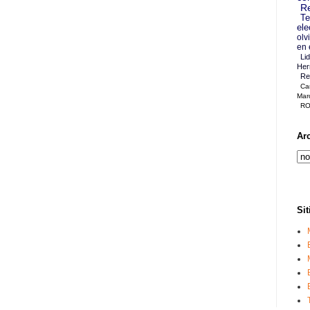
Re
Te
ele
olv
en 
Li
Her
Re
Ca
Mar
RO
Ar
Sit