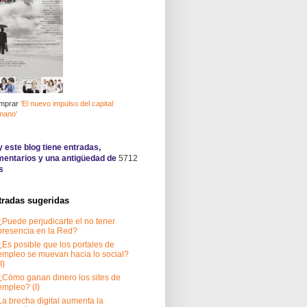
mprar
'El nuevo impulso del capital
mano'
 este blog tiene
entradas,
entarios y una antigüedad de
5712
s
tradas sugeridas
¿Puede perjudicarte el no tener
presencia en la Red?
¿Es posible que los portales de
empleo se muevan hacia lo social?
I)
¿Cómo ganan dinero los sites de
empleo? (I)
La brecha digital aumenta la