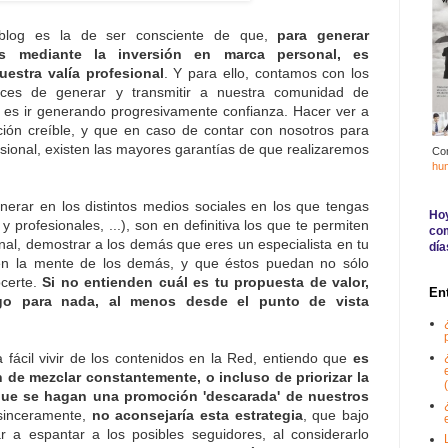
blog es la de ser consciente de que,
para generar
es mediante la inversión en marca personal, es
estra valía profesional
. Y para ello, contamos con los
ces de generar y transmitir a nuestra comunidad de
lo es ir generando progresivamente confianza. Hacer ver a
ón creíble, y que en caso de contar con nosotros para
esional, existen las mayores garantías de que realizaremos
Co
hu
erar en los distintos medios sociales en los que tengas
Hoy
y profesionales, ...), son en definitiva los que te permiten
com
onal, demostrar a los demás que eres un especialista en tu
día
e en la mente de los demás, y que éstos puedan no sólo
ocerte.
Si no entienden cuál es tu propuesta de valor,
En
tigo para nada, al menos desde el punto de vista
fácil vivir de los contenidos en la Red, entiendo que
es
n de mezclar constantemente, o incluso de priorizar la
(
que se hagan una promoción 'descarada' de nuestros
 sinceramente,
no aconsejaría esta estrategia
, que bajo
r a espantar a los posibles seguidores, al considerarlo