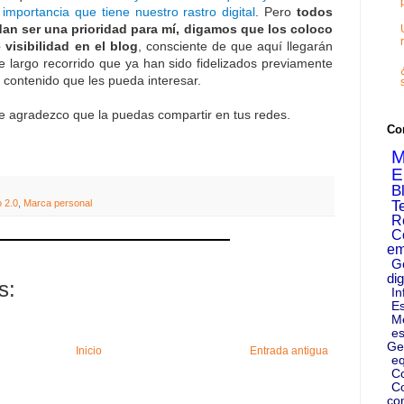
a
importancia que tiene nuestro rastro digital
. Pero
todos
an ser una prioridad para mí, digamos que los coloco
 visibilidad en el blog
, consciente de que aquí llegarán
e largo recorrido que ya han sido fidelizados previamente
 contenido que les pueda interesar.
te agradezco que la puedas compartir en tus redes.
Co
M
E
B
 2.0
,
Marca personal
T
R
C
em
G
dig
s:
In
Es
M
es
Ge
Inicio
Entrada antigua
eq
C
Co
co