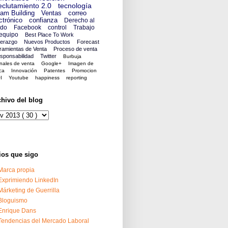
clutamiento 2.0
tecnología
am Building
Ventas
correo
ctrónico
confianza
Derecho al
ido
Facebook
control
Trabajo
equipo
Best Place To Work
derazgo
Nuevos Productos
Forecast
ramientas de Venta
Proceso de venta
sponsabilidad
Twitter
Burbuja
nales de venta
Google+
Imagen de
ca
Innovación
Patentes
Promocion
I
Youtube
happiness
reporting
chivo del blog
ios que sigo
Marca propia
Exprimiendo LinkedIn
Márketing de Guerrilla
Bloguismo
Enrique Dans
Tendencias del Mercado Laboral