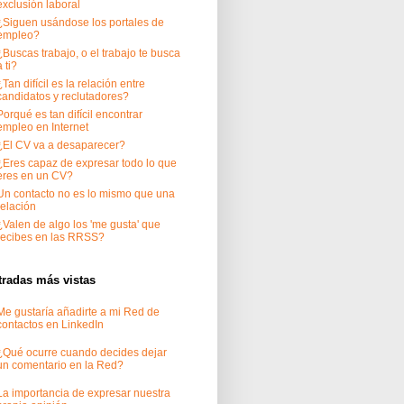
exclusión laboral
¿Siguen usándose los portales de
empleo?
¿Buscas trabajo, o el trabajo te busca
a ti?
¿Tan difícil es la relación entre
candidatos y reclutadores?
Porqué es tan difícil encontrar
empleo en Internet
¿El CV va a desaparecer?
¿Eres capaz de expresar todo lo que
eres en un CV?
Un contacto no es lo mismo que una
relación
¿Valen de algo los 'me gusta' que
recibes en las RRSS?
tradas más vistas
Me gustaría añadirte a mi Red de
contactos en LinkedIn
¿Qué ocurre cuando decides dejar
un comentario en la Red?
La importancia de expresar nuestra