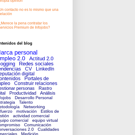
propia opinión
Un contacto no es lo mismo que una
relación
¿Merece la pena contratar los
servicios Premium de Infojobs?
ntenidos del blog
arca personal
mpleo 2.0
Actitud 2.0
logging
Redes sociales
endencias
CV
LinkedIn
eputación digital
ontenidos
Portales de
pleo
Construir relaciones
estionar personas
Rastro
ital
Productividad
Análisis
fojobs
Desarrollo Personal
trategia
Talento
etodología
Networking
fuerzo
motivación
Estilos de
stión
actividad comercial
uipo comercial
equipo virtual
ompromiso
Comunicación
nversaciones 2.0
Cualidades
merciales
Medición