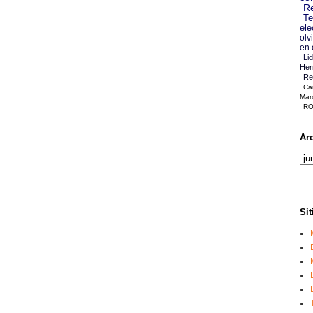
Re
Te
ele
olv
en 
Li
Her
Re
Ca
Mar
RO
Ar
Sit