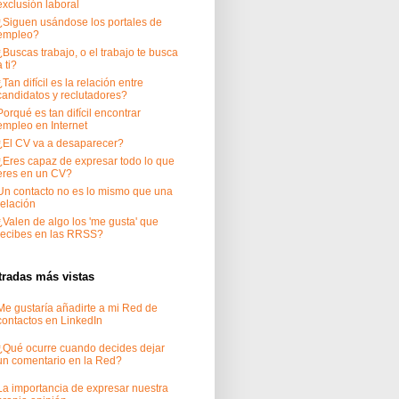
exclusión laboral
¿Siguen usándose los portales de
empleo?
¿Buscas trabajo, o el trabajo te busca
a ti?
¿Tan difícil es la relación entre
candidatos y reclutadores?
Porqué es tan difícil encontrar
empleo en Internet
¿El CV va a desaparecer?
¿Eres capaz de expresar todo lo que
eres en un CV?
Un contacto no es lo mismo que una
relación
¿Valen de algo los 'me gusta' que
recibes en las RRSS?
tradas más vistas
Me gustaría añadirte a mi Red de
contactos en LinkedIn
¿Qué ocurre cuando decides dejar
un comentario en la Red?
La importancia de expresar nuestra