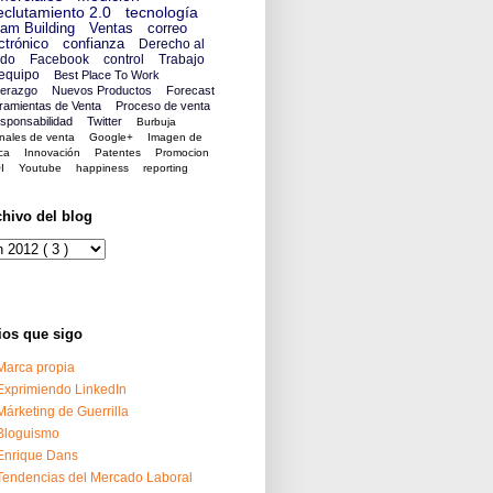
clutamiento 2.0
tecnología
am Building
Ventas
correo
ctrónico
confianza
Derecho al
ido
Facebook
control
Trabajo
equipo
Best Place To Work
derazgo
Nuevos Productos
Forecast
ramientas de Venta
Proceso de venta
sponsabilidad
Twitter
Burbuja
nales de venta
Google+
Imagen de
ca
Innovación
Patentes
Promocion
I
Youtube
happiness
reporting
chivo del blog
ios que sigo
Marca propia
Exprimiendo LinkedIn
Márketing de Guerrilla
Bloguismo
Enrique Dans
Tendencias del Mercado Laboral