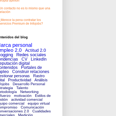
propia opinión
Un contacto no es lo mismo que una
relación
¿Merece la pena contratar los
servicios Premium de Infojobs?
ntenidos del blog
arca personal
mpleo 2.0
Actitud 2.0
logging
Redes sociales
endencias
CV
LinkedIn
eputación digital
ontenidos
Portales de
pleo
Construir relaciones
estionar personas
Rastro
ital
Productividad
Análisis
fojobs
Desarrollo Personal
trategia
Talento
etodología
Networking
fuerzo
motivación
Estilos de
stión
actividad comercial
uipo comercial
equipo virtual
ompromiso
Comunicación
nversaciones 2.0
Cualidades
merciales
Medición