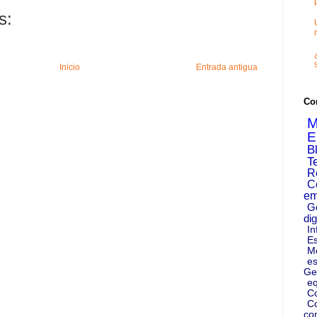
s:
Inicio
Entrada antigua
Co
M
E
B
T
R
C
em
G
dig
In
Es
M
es
Ge
eq
C
Co
co