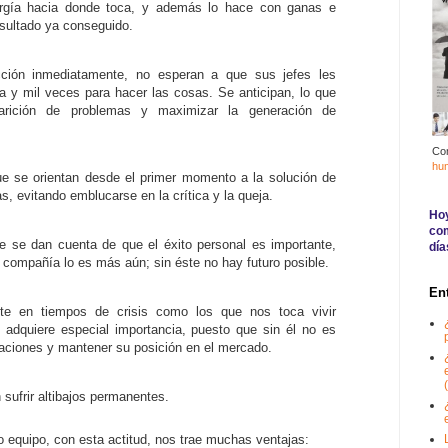
rgía hacia donde toca, y además lo hace con ganas e
resultado ya conseguido.
ción inmediatamente, no esperan a que sus jefes les
y mil veces para hacer las cosas. Se anticipan, lo que
arición de problemas y maximizar la generación de
Co
hu
e se orientan desde el primer momento a la solución de
s, evitando emblucarse en la crítica y la queja.
Hoy
com
e se dan cuenta de que el éxito personal es importante,
día
/ compañía lo es más aún; sin éste no hay futuro posible.
En
te en tiempos de crisis como los que nos toca vivir
adquiere especial importancia, puesto que sin él no es
izaciones y mantener su posición en el mercado.
(
 sufrir altibajos permanentes.
o equipo, con esta actitud, nos trae muchas ventajas: