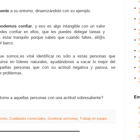
mente
a su entorno, dinamizándolo con su ejemplo.
podemos confiar
, y eso es algo intangible con un valor
edes confiar en ellos, que les puedes delegar tareas y
 estar tranquilo porque sabes que cuando faltes, ell@s
l barco.
e somos,es vital identificar no sólo a estas personas que
irse en líderes naturales, ayudándonos a sacar lo mejor del
quellas personas que con su actitud negativa y pasiva, se
de problemas.
En
ntorno a aquellas personas con una actitud sobresaliente?
iones
,
Cualidades comerciales
,
Gestionar personas
,
Trabajo en equipo