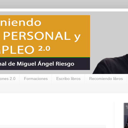
ones 2.0
Formaciones
Escribo libros
Recomiendo libros